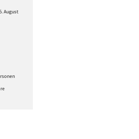
5. August
ersonen
ere