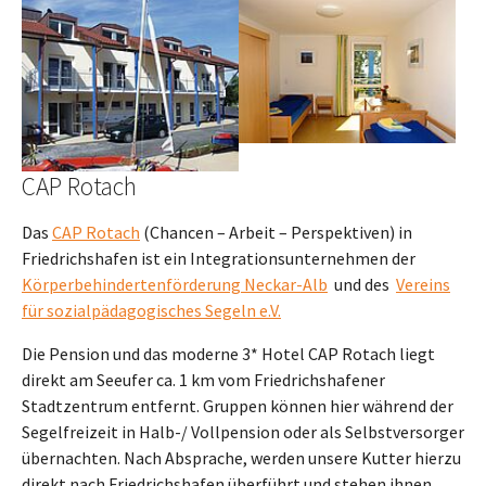
Show larger version
Show larger version
CAP Rotach
Das
CAP Rotach
(Chancen – Arbeit – Perspektiven) in
Friedrichshafen ist ein Integrationsunternehmen der
Körperbehindertenförderung Neckar-Alb
und des
Vereins
für sozialpädagogisches Segeln e.V.
Die Pension und das moderne 3* Hotel CAP Rotach liegt
direkt am Seeufer ca. 1 km vom Friedrichshafener
Stadtzentrum entfernt. Gruppen können hier während der
Segelfreizeit in Halb-/ Vollpension oder als Selbstversorger
übernachten. Nach Absprache, werden unsere Kutter hierzu
direkt nach Friedrichshafen überführt und stehen ihnen